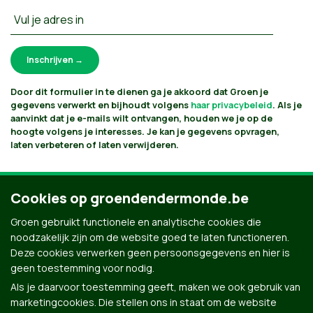
Vul je adres in
Door dit formulier in te dienen ga je akkoord dat Groen je
gegevens verwerkt en bijhoudt volgens
haar privacybeleid
. Als je
aanvinkt dat je e-mails wilt ontvangen, houden we je op de
hoogte volgens je interesses. Je kan je gegevens opvragen,
laten verbeteren of laten verwijderen.
Cookies op groendendermonde.be
Groen gebruikt functionele en analytische cookies die
noodzakelijk zijn om de website goed te laten functioneren.
Deze cookies verwerken geen persoonsgegevens en hier is
geen toestemming voor nodig.
Als je daarvoor toestemming geeft, maken we ook gebruik van
marketingcookies. Die stellen ons in staat om de website