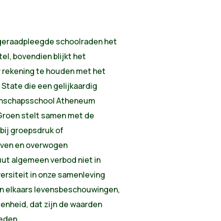
de geraadpleegde schoolraden het
el, bovendien blijkt het
 rekening te houden met het
 State die een gelijkaardig
nschapsschool Atheneum
 Groen stelt samen met de
bij groepsdruk of
even en overwogen
ut algemeen verbod niet in
rsiteit in onze samenleving
en elkaars levensbeschouwingen,
igenheid, dat zijn de waarden
eden.