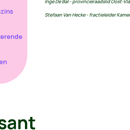
Inge De Bal - provincieraadslid Oost-V
szins
Stefaan Van Hecke - fractieleider Kam
terende
den
.
sant