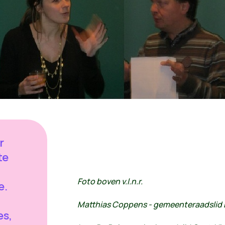
r
te
Foto boven v.l.n.r.
e.
Matthias Coppens - gemeenteraadsli
es,