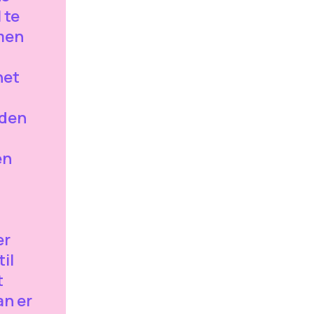
 te
emen
het
den
en
er
til
t
an er