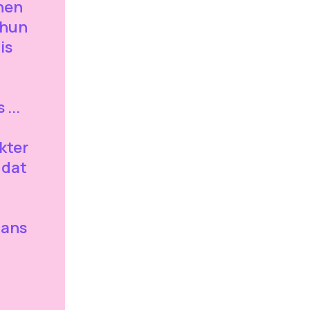
nnen
 hun
is
 ...
kter
k dat
tans