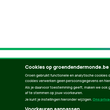
Cookies op groendendermonde.be
Groen gebruikt functionele en analytische cookies d
cookies verwerken geen persoonsgegevens en hier
Als je daarvoor toestemming geeft, maken we ook ge
af te stemmen op jouw voorkeuren.
Je kunt je instellingen hieronder wijzigen.
Ons privac
© Copyright Groen 2026 | Gemaakt met
Natio
Voorkeuren aanpassen