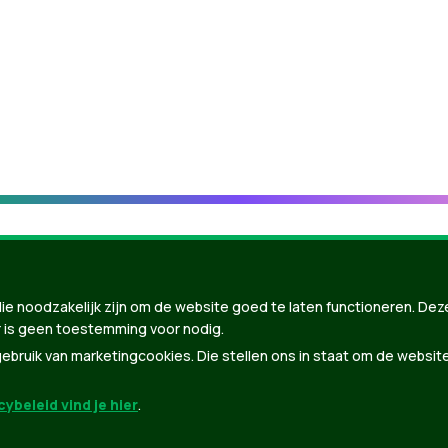
ie noodzakelijk zijn om de website goed te laten functioneren. Dez
 is geen toestemming voor nodig.
bruik van marketingcookies. Die stellen ons in staat om de websit
ybeleid vind je hier
.
nBuilder
| Gebouwd door
Tectonica