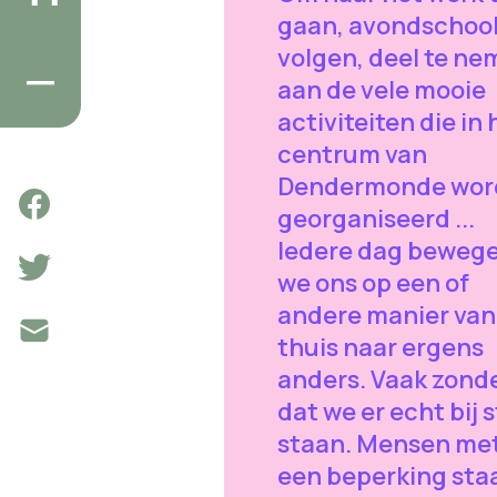
gaan, avondschool
volgen, deel te n
aan de vele mooie
activiteiten die in 
centrum van
Dendermonde wor
georganiseerd ...
Iedere dag beweg
we ons op een of
andere manier van
thuis naar ergens
anders. Vaak zond
dat we er echt bij s
staan. Mensen me
een beperking sta