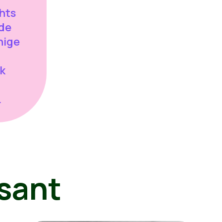
hts
 de
nige
k
.
sant