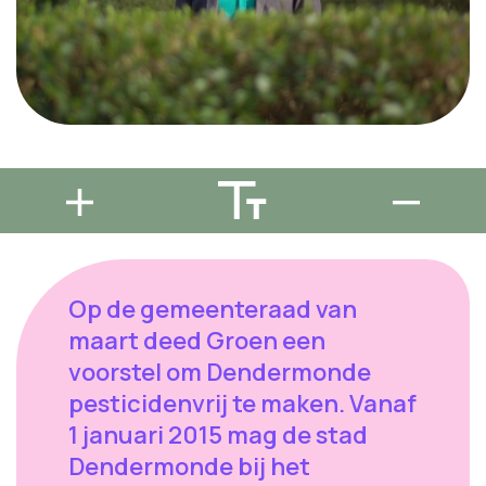
Op de gemeenteraad van
maart deed Groen een
voorstel om Dendermonde
pesticidenvrij te maken. Vanaf
1 januari 2015 mag de stad
Dendermonde bij het