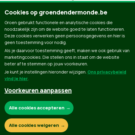
Cookies op groendendermonde.be
Groen gebruikt functionele en analytische cookies die
noodzakelijk zijn om de website goed te laten functioneren.
Deze cookies verwerken geen persoonsgegevens en hier is
geen toestemming voor nodig.
Als je daarvoor toestemming geeft, maken we ook gebruik van
marketingcookies. Die stellen ons in staat om de website
beter af te stemmen op jouw voorkeuren.
Je kunt je instellingen hieronder wijzigen.
Ons privacybeleid
vind je hier
.
Voorkeuren aanpassen
Groen.be
Noodzakelijke cookies:
Alle cookies accepteren
Contact
Privacybeleid
Functionele en analytische cookies:
Alle cookies weigeren
© Copyright Groen 2026 | Gemaakt met
NationBuilder
| Gebouwd door
Tectonica