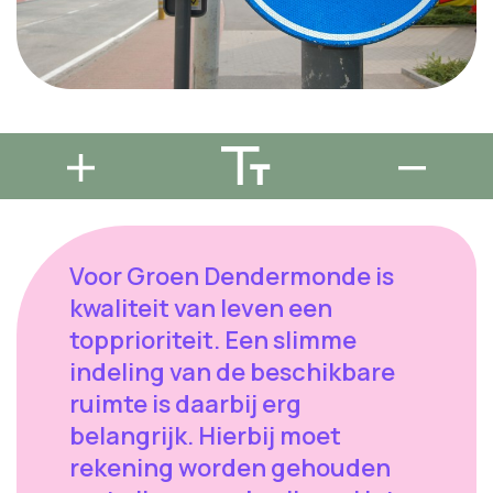
Voor Groen Dendermonde is
kwaliteit van leven een
topprioriteit. Een slimme
indeling van de beschikbare
ruimte is daarbij erg
belangrijk. Hierbij moet
rekening worden gehouden