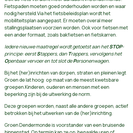
Fietspaden moeten goed onderhouden worden en waar
nodig hersteld.Via het fietsbeleidsplan wordt het
mobiliteitsplan aangepast. Er moeten overal meer
stallingsplaatsen voorzien worden. Ook voor fietsen met
een ander formaat, zoals bakfietsen en fietskarren.
Iedere nieuwe maatregel wordt getoetst aan het
STOP
-
principe: eerst
S
tappers, dan
T
rappers, vervolgens het
O
penbaar vervoer en tot slot de
P
ersonenwagen.
Bij het (her)inrichten van dorpen, straten en pleinen legt
Groen de lat hoog: op maat van de meest kwetsbare
groepen.Kinderen, ouderen en mensen met een
beperking zijn bij de uitwerking de norm.
Deze groepen worden, naast alle andere groepen, actief
betrokken bij het uitwerken van de (her)inrichting.
Groen Dendermonde is voorstander van een bruisende
binnenstad. Op termijn kan ze op bepaalde uren of